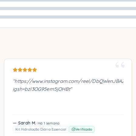
“
“
https://www.instagram.com/reel/DbQWenJBAZr/?
igsh=bzl3OG95em5jOHBt
”
—
Sarah M.
·
Há 1 semana
Kit Hidratação Diária Essencial
Verificado