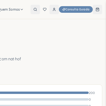
Quem Somos
Consulta Guiada
 com nat·hof
200
0