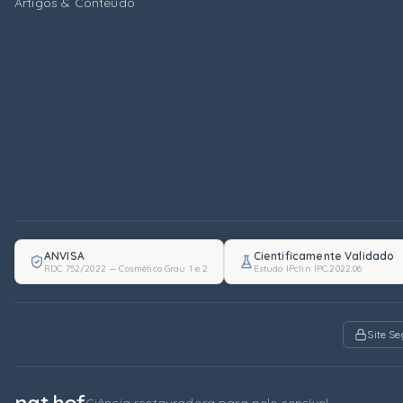
Artigos & Conteúdo
ANVISA
Cientificamente Validado
RDC 752/2022 — Cosmético Grau 1 e 2
Estudo IPclin IPC.2022.06
Site S