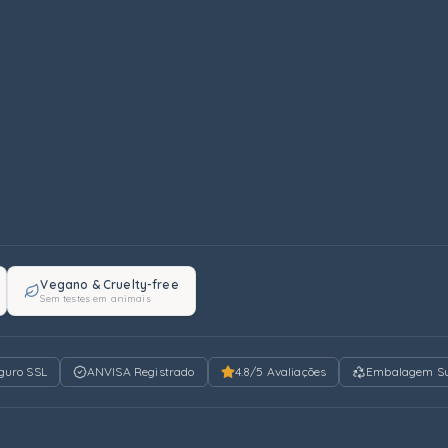
Vegano & Cruelty-free
Sem testes em animais
eguro SSL
ANVISA Registrado
4.8/5 Avaliações
Embalagem Su