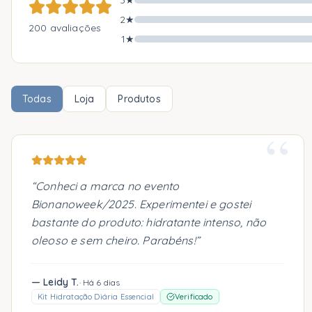
3
★
2
★
200
avaliações
1
★
Todas
Loja
Produtos
“
“
Conheci a marca no evento
Bionanoweek/2025. Experimentei e gostei
bastante do produto: hidratante intenso, não
oleoso e sem cheiro. Parabéns!
”
—
Leidy T.
·
Há 6 dias
Kit Hidratação Diária Essencial
Verificado