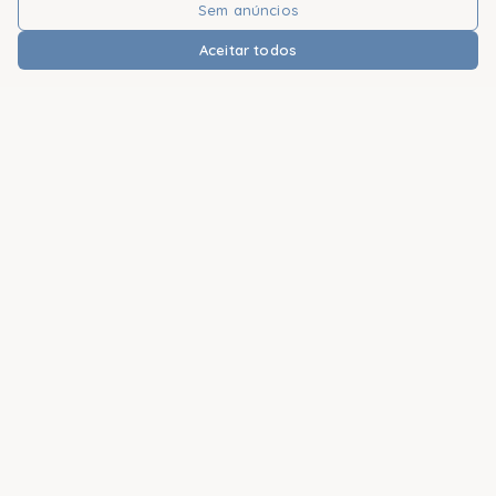
Sem anúncios
Aceitar todos
Conteúdo sobre pele sensível, direto no seu e-mail
Dicas de cuidado, novidades e ciência acessível — sem
spam.
Receber
Dados protegidos (LGPD). Você pode cancelar quando quiser.
Quem Somos