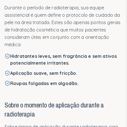
Oncologia
Durante o período de radioterapia, sua equipe
assistencial é quem define o protocolo de cuidado da
Pós-Procedimento
pele na área tratada. Estes são apenas pontos gerais
Pele Atópica
de hidratação cosmética que muitos pacientes
consideram úteis em conjunto com a orientação
Blog
médica:
Quem Somos
Hidratantes leves, sem fragrância e sem ativos
potencialmente irritantes.
Nossa Essência
Aplicação suave, sem fricção.
Nossa História
Roupas folgadas em algodão.
Responsabilidade
Sobre o momento de aplicação durante a
radioterapia
Sobre timing de aplicação durante radioterapia: siga