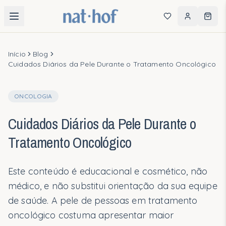
Consulta Guiada
Início
Blog
Cuidados Diários da Pele Durante o Tratamento Oncológico
Encontre os produtos ideais para sua rotina
ONCOLOGIA
PRODUTOS
Cuidados Diários da Pele Durante o
Categorias
Tratamento Oncológico
Mais Vendidos
Este conteúdo é educacional e cosmético, não
Kits em Destaque
médico, e não substitui orientação da sua equipe
de saúde. A pele de pessoas em tratamento
QUIZ PERSONALIZADO
oncológico costuma apresentar maior
Descubra sua rotina ideal