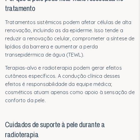
Nossa abordagem científica
tratamento
Segurança e testes
Tratamentos sistêmicos podem afetar células de alta
Bioativos
renovação, incluindo as da epiderme. Isso tende a
reduzir a renovação celular, comprometer a síntese de
Barreira cutânea
lipídios da barreira e aumentar a perda
Profissionais
transepidérmica de água (TEWL).
Médicos e Prescritores
Terapias-alvo e radioterapia podem gerar efeitos
cutâneos específicos. A condução clínica desses
Clínicas e Hospitais
efeitos é responsabilidade da equipe médica;
cosméticos atuam apenas como apoio à sensação de
Protocolos de Uso
conforto da pele.
Materiais Técnicos
Para Você
Cuidados de suporte à pele durante a
radioterapia
Gestantes