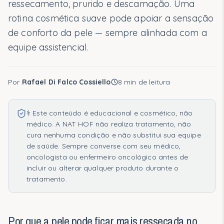
ressecamento, prurido e descamação. Uma
Recomendações personalizadas em 2 minutos.
rotina cosmética suave pode apoiar a sensação
Fazer o quiz
de conforto da pele — sempre alinhada com a
equipe assistencial.
Segmentos Clínicos
Por
Rafael Di Falco Cossiello
8
min de leitura
Rotinas
⚕️ Este conteúdo é educacional e cosmético, não
Rotina Essencial
médico. A NAT HOF não realiza tratamento, não
cura nenhuma condição e não substitui sua equipe
Ressecamento Intenso
de saúde. Sempre converse com seu médico,
oncologista ou enfermeiro oncológico antes de
Vermelhidão e Sensibilidade
incluir ou alterar qualquer produto durante o
tratamento.
Reparo e Conforto
Ciência
Por que a pele pode ficar mais ressecada no