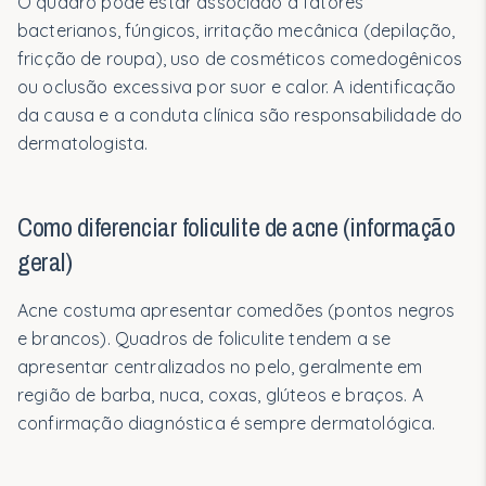
O quadro pode estar associado a fatores
Nossa abordagem científica
bacterianos, fúngicos, irritação mecânica (depilação,
Segurança e testes
fricção de roupa), uso de cosméticos comedogênicos
ou oclusão excessiva por suor e calor. A identificação
Bioativos
da causa e a conduta clínica são responsabilidade do
Barreira cutânea
dermatologista.
Profissionais
Como diferenciar foliculite de acne (informação
Médicos e Prescritores
geral)
Clínicas e Hospitais
Acne costuma apresentar comedões (pontos negros
Protocolos de Uso
e brancos). Quadros de foliculite tendem a se
Materiais Técnicos
apresentar centralizados no pelo, geralmente em
região de barba, nuca, coxas, glúteos e braços. A
Para Você
confirmação diagnóstica é sempre dermatológica.
Gestantes