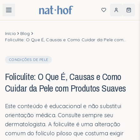
Consulta Guiada
Início
Blog
Foliculite: O Que É, Causas e Como Cuidar da Pele com
Encontre os produtos ideais para sua rotina
Produtos Suaves
CONDIÇÕES DE PELE
PRODUTOS
Foliculite: O Que É, Causas e Como
Categorias
Cuidar da Pele com Produtos Suaves
Mais Vendidos
Este conteúdo é educacional e não substitui
Kits em Destaque
orientação médica. Consulte sempre seu
dermatologista. A foliculite é uma alteração
QUIZ PERSONALIZADO
comum do folículo piloso que costuma exigir
Descubra sua rotina ideal