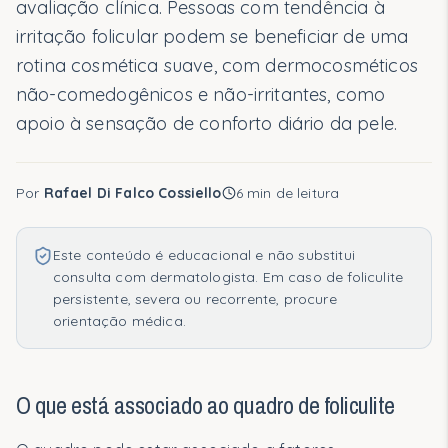
avaliação clínica. Pessoas com tendência à
Recomendações personalizadas em 2 minutos.
irritação folicular podem se beneficiar de uma
Fazer o quiz
rotina cosmética suave, com dermocosméticos
não-comedogênicos e não-irritantes, como
apoio à sensação de conforto diário da pele.
Segmentos Clínicos
Por
Rafael Di Falco Cossiello
6
min de leitura
Rotinas
Rotina Essencial
Este conteúdo é educacional e não substitui
consulta com dermatologista. Em caso de foliculite
Ressecamento Intenso
persistente, severa ou recorrente, procure
orientação médica.
Vermelhidão e Sensibilidade
Reparo e Conforto
O que está associado ao quadro de foliculite
Ciência