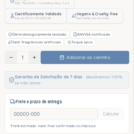
RDC 752/2022 — Cosmético Grau 1 e 2
Oncologia
Cientificamente Validado
Vegano & Cruelty-free
Pós-Procedimento
Estudo IPclin IPC.2022.06
Sem testes em animais
Pele Atópica
Dermatologicamente testado
ANVISA notificado
Blog
Sem fragrâncias artificiais
Toque seco
1
Quem Somos
Adicionar ao carrinho
Nossa Essência
Garantia de Satisfação de 7 dias
·
devolvemos 100%
Nossa História
se não amar
Responsabilidade
Frete e prazo de entrega
Calcular
*Frete estimado. Valor final confirmado no checkout.