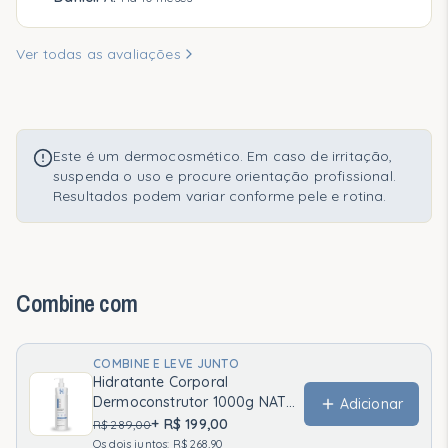
que inspiram, foi muito bom e já comprei da
embalagem de 1 kg
”
Ver todas as avaliações
Este é um dermocosmético. Em caso de irritação,
suspenda o uso e procure orientação profissional.
Resultados podem variar conforme pele e rotina.
Combine com
COMBINE E LEVE JUNTO
Hidratante Corporal
Dermoconstrutor 1000g NAT
Adicionar
HOF — Uso Profissional
+
R$ 199,00
R$ 289,00
Os dois juntos:
R$ 268,90