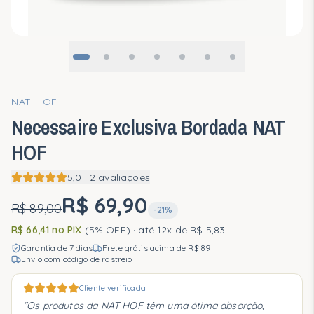
Recomendações personalizadas em 2 minutos.
Fazer o quiz
NAT HOF
Segmentos Clínicos
Necessaire Exclusiva Bordada NAT
Rotinas
HOF
Rotina Essencial
5,0 · 2 avaliações
R$ 69,90
Ressecamento Intenso
R$ 89,00
-
21
%
Vermelhidão e Sensibilidade
R$ 66,41
no PIX
(5% OFF)
· até 12x de
R$ 5,83
Garantia de 7 dias
Frete grátis acima de
R$ 89
Reparo e Conforto
Envio com código de rastreio
Ciência
Cliente verificada
"
Os produtos da NAT HOF têm uma ótima absorção,