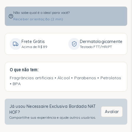
Não sabe qual é o ideal para você?
Receber orientação (2 min)
Frete Grátis
Dermatologicamente
Acima de
R$ 89
Testado FTT/HRIPT
O que não tem:
Fragrâncias artificiais • Álcool • Parabenos • Petrolatos
• BPA
Já usou
Necessaire Exclusiva Bordada NAT
Avaliar
HOF
?
Compartilhe sua experiência e ajude outros usuários.