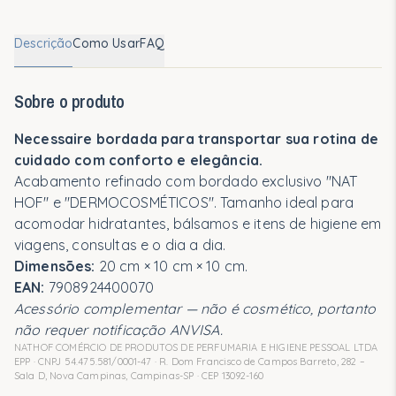
Descrição
Como Usar
FAQ
Sobre o produto
Necessaire bordada para transportar sua rotina de
cuidado com conforto e elegância.
Acabamento refinado com bordado exclusivo "NAT
HOF" e "DERMOCOSMÉTICOS". Tamanho ideal para
acomodar hidratantes, bálsamos e itens de higiene em
viagens, consultas e o dia a dia.
Dimensões:
20 cm × 10 cm × 10 cm.
EAN:
7908924400070
Acessório complementar — não é cosmético, portanto
não requer notificação ANVISA.
NATHOF COMÉRCIO DE PRODUTOS DE PERFUMARIA E HIGIENE PESSOAL LTDA
EPP · CNPJ 54.475.581/0001-47 · R. Dom Francisco de Campos Barreto, 282 –
Sala D, Nova Campinas, Campinas-SP · CEP 13092-160