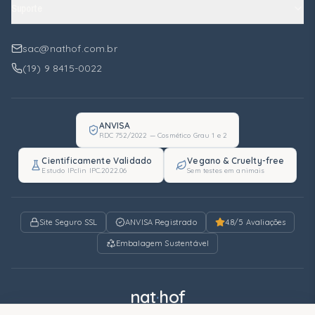
Suporte
sac@nathof.com.br
(19) 9 8415-0022
ANVISA
RDC 752/2022 — Cosmético Grau 1 e 2
Cientificamente Validado
Vegano & Cruelty-free
Estudo IPclin IPC.2022.06
Sem testes em animais
Site Seguro SSL
ANVISA Registrado
4.8/5 Avaliações
Embalagem Sustentável
nat
·
hof