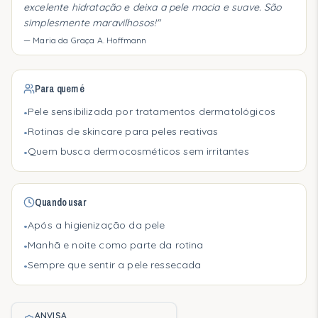
Nossa abordagem científica
excelente hidratação e deixa a pele macia e suave. São
simplesmente maravilhosos!
"
Segurança e testes
—
Maria da Graça A. Hoffmann
Bioativos
Para quem é
Barreira cutânea
Pele sensibilizada por tratamentos dermatológicos
•
Profissionais
Rotinas de skincare para peles reativas
•
Quem busca dermocosméticos sem irritantes
Médicos e Prescritores
•
Clínicas e Hospitais
Quando usar
Protocolos de Uso
Após a higienização da pele
•
Materiais Técnicos
Manhã e noite como parte da rotina
•
Sempre que sentir a pele ressecada
•
Para Você
Gestantes
ANVISA