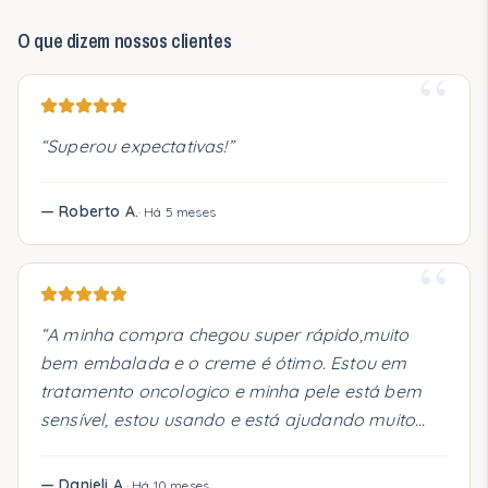
O que dizem nossos clientes
“
“
Superou expectativas!
”
—
Roberto A.
·
Há 5 meses
“
“
A minha compra chegou super rápido,muito
bem embalada e o creme é ótimo. Estou em
tratamento oncologico e minha pele está bem
sensível, estou usando e está ajudando muito
nas alergias. Ganhei um creme desse da
embalagem pequena lá do Instituto Mulheres
—
Danieli A.
·
Há 10 meses