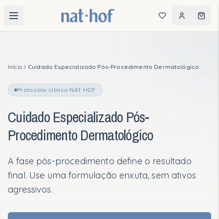
Consulta Guiada
Encontre os produtos ideais para sua rotina
Início
Cuidado Especializado Pós-Procedimento Dermatológico
Protocolo clínico NAT HOF
PRODUTOS
Cuidado Especializado Pós-
Categorias
Procedimento Dermatológico
Mais Vendidos
A fase pós-procedimento define o resultado
Kits em Destaque
final. Use uma formulação enxuta, sem ativos
agressivos.
QUIZ PERSONALIZADO
Descubra sua rotina ideal