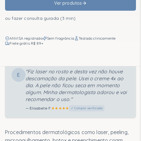
Ver produtos
Recomendações personalizadas em 2 minutos.
Fazer o quiz
ou fazer consulta guiada (3 min)
ANVISA registrado
Sem fragrância
Testado clinicamente
Frete grátis R$ 89+
Segmentos Clínicos
Rotinas
"
Fiz laser no rosto e desta vez não houve
E
Rotina Essencial
descamação da pele. Usei o creme 4x ao
dia. A pele não ficou seca em momento
Ressecamento Intenso
algum. Minha dermatologista adorou e vai
recomendar o uso.
"
Vermelhidão e Sensibilidade
—
Elisabete F.
★★★★★
✓ Compra verificada
Reparo e Conforto
Ciência
Procedimentos dermatológicos como laser, peeling,
microagulhamento, botox e preenchimento criam