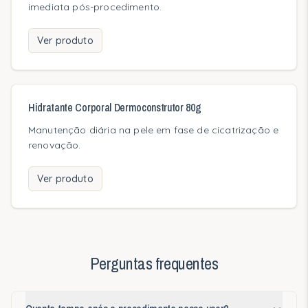
imediata pós-procedimento.
Oncologia
Pós-Procedimento
Ver produto
Pele Atópica
Blog
Hidratante Corporal Dermoconstrutor 80g
Manutenção diária na pele em fase de cicatrização e
Quem Somos
renovação.
Nossa Essência
Ver produto
Nossa História
Responsabilidade
Perguntas frequentes