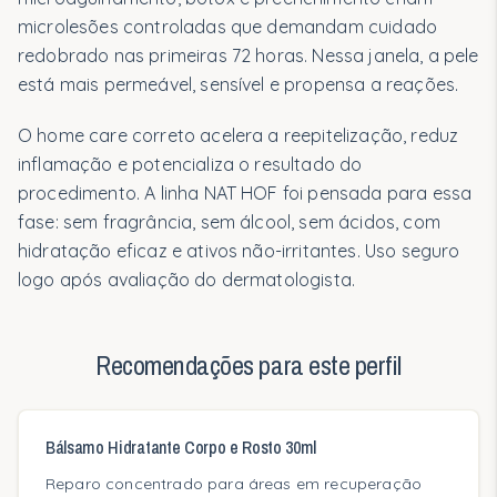
Nossa abordagem científica
microlesões controladas que demandam cuidado
Segurança e testes
redobrado nas primeiras 72 horas. Nessa janela, a pele
está mais permeável, sensível e propensa a reações.
Bioativos
O home care correto acelera a reepitelização, reduz
Barreira cutânea
inflamação e potencializa o resultado do
Profissionais
procedimento. A linha NAT HOF foi pensada para essa
fase: sem fragrância, sem álcool, sem ácidos, com
Médicos e Prescritores
hidratação eficaz e ativos não-irritantes. Uso seguro
logo após avaliação do dermatologista.
Clínicas e Hospitais
Protocolos de Uso
Recomendações para este perfil
Materiais Técnicos
Para Você
Bálsamo Hidratante Corpo e Rosto 30ml
Gestantes
Reparo concentrado para áreas em recuperação